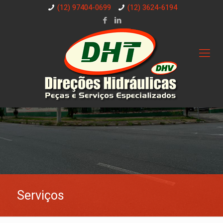
(12) 97404-0699
(12) 3624-6194
Serviços